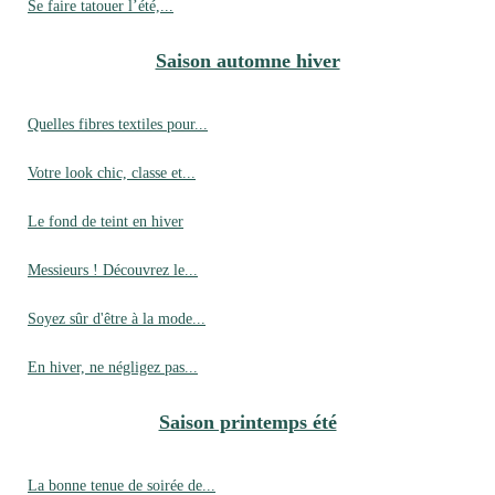
Se faire tatouer l’été,...
Saison automne hiver
Quelles fibres textiles pour...
Votre look chic, classe et...
Le fond de teint en hiver
Messieurs ! Découvrez le...
Soyez sûr d'être à la mode...
En hiver, ne négligez pas...
Saison printemps été
La bonne tenue de soirée de...