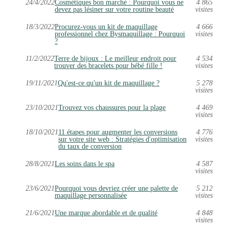
24/4/2022
Cosmétiques bon marché : Pourquoi vous ne
4 865
devez pas lésiner sur votre routine beauté
visites
18/3/2022
Procurez-vous un kit de maquillage
4 666
professionnel chez Bysmaquillage : Pourquoi
visites
?
11/2/2022
Terre de bijoux : Le meilleur endroit pour
4 534
trouver des bracelets pour bébé fille !
visites
19/11/2021
Qu'est-ce qu'un kit de maquillage ?
5 278
visites
23/10/2021
Trouvez vos chaussures pour la plage
4 469
visites
18/10/2021
11 étapes pour augmenter les conversions
4 776
sur votre site web : Stratégies d'optimisation
visites
du taux de conversion
28/8/2021
Les soins dans le spa
4 587
visites
23/6/2021
Pourquoi vous devriez créer une palette de
5 212
maquillage personnalisée
visites
21/6/2021
Une marque abordable et de qualité
4 848
visites