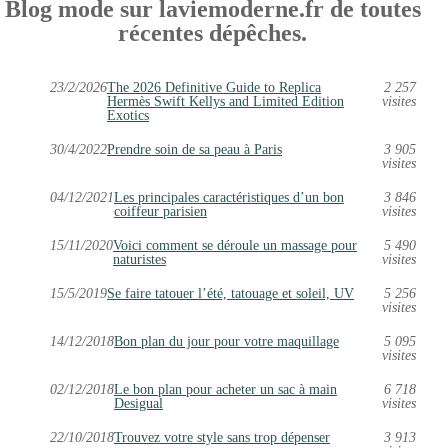
Blog mode sur laviemoderne.fr de toutes
récentes dépêches.
23/2/2026
The 2026 Definitive Guide to Replica
2 257
Hermès Swift Kellys and Limited Edition
visites
Exotics
30/4/2022
Prendre soin de sa peau à Paris
3 905
visites
04/12/2021
Les principales caractéristiques d’un bon
3 846
coiffeur parisien
visites
15/11/2020
Voici comment se déroule un massage pour
5 490
naturistes
visites
15/5/2019
Se faire tatouer l’été, tatouage et soleil, UV
5 256
visites
14/12/2018
Bon plan du jour pour votre maquillage
5 095
visites
02/12/2018
Le bon plan pour acheter un sac à main
6 718
Desigual
visites
22/10/2018
Trouvez votre style sans trop dépenser
3 913