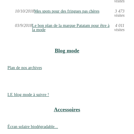
visites
10/10/2018
Mes spots pour des fringues pas chères
3 473
visites
03/9/2018
Le bon plan de la marque Patatam pour être à
4 011
la mode
visites
Blog mode
Plan de nos archives
LE blog mode à suivre !
Accessoires
Écran solaire biodégradable...