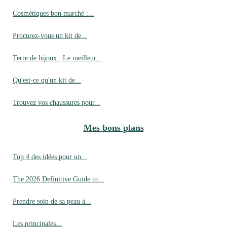
Cosmétiques bon marché :...
Procurez-vous un kit de...
Terre de bijoux : Le meilleur...
Qu'est-ce qu'un kit de...
Trouvez vos chaussures pour...
Mes bons plans
Top 4 des idées pour un...
The 2026 Definitive Guide to...
Prendre soin de sa peau à...
Les principales...