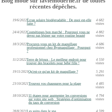
Blog mode sur laviemoderne.fr de toutes
récentes dépêches.
19/6/2022
Écran solaire biodégradable : De quoi est-elle
4 682
faite ?
visites
24/4/2022
Cosmétiques bon marché : Pourquoi vous ne
4 882
devez pas lésiner sur votre routine beauté
visites
18/3/2022
Procurez-vous un kit de maquillage
4 686
professionnel chez Bysmaquillage : Pourquoi
visites
?
11/2/2022
Terre de bijoux : Le meilleur endroit pour
4 550
trouver des bracelets pour bébé fille !
visites
19/11/2021
Qu'est-ce qu'un kit de maquillage ?
5 291
visites
23/10/2021
Trouvez vos chaussures pour la plage
4 485
visites
18/10/2021
11 étapes pour augmenter les conversions
4 794
sur votre site web : Stratégies d'optimisation
visites
du taux de conversion
28/8/2021
Les soins dans le spa
4 599