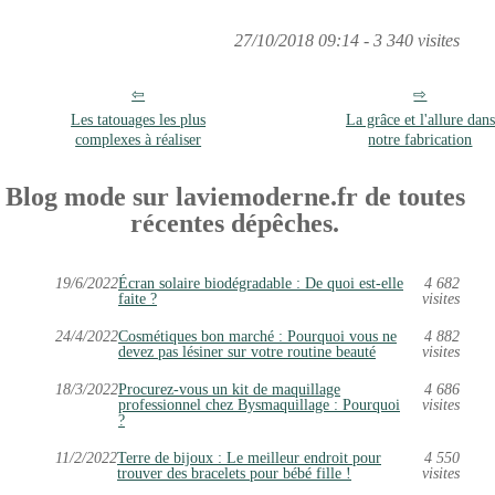
27/10/2018 09:14 - 3 340 visites
Les tatouages les plus
La grâce et l'allure dans
complexes à réaliser
notre fabrication
Blog mode sur laviemoderne.fr de toutes
récentes dépêches.
19/6/2022
Écran solaire biodégradable : De quoi est-elle
4 682
faite ?
visites
24/4/2022
Cosmétiques bon marché : Pourquoi vous ne
4 882
devez pas lésiner sur votre routine beauté
visites
18/3/2022
Procurez-vous un kit de maquillage
4 686
professionnel chez Bysmaquillage : Pourquoi
visites
?
11/2/2022
Terre de bijoux : Le meilleur endroit pour
4 550
trouver des bracelets pour bébé fille !
visites