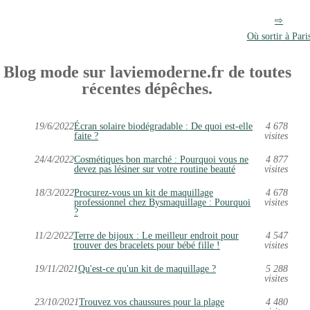
Où sortir à Pari
Blog mode sur laviemoderne.fr de toutes
récentes dépêches.
19/6/2022
Écran solaire biodégradable : De quoi est-elle
4 678
faite ?
visites
24/4/2022
Cosmétiques bon marché : Pourquoi vous ne
4 877
devez pas lésiner sur votre routine beauté
visites
18/3/2022
Procurez-vous un kit de maquillage
4 678
professionnel chez Bysmaquillage : Pourquoi
visites
?
11/2/2022
Terre de bijoux : Le meilleur endroit pour
4 547
trouver des bracelets pour bébé fille !
visites
19/11/2021
Qu'est-ce qu'un kit de maquillage ?
5 288
visites
23/10/2021
Trouvez vos chaussures pour la plage
4 480