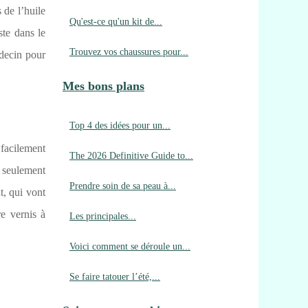
 de l’huile
Qu'est-ce qu'un kit de...
ste dans le
Trouvez vos chaussures pour...
decin pour
Mes bons plans
Top 4 des idées pour un...
 facilement
The 2026 Definitive Guide to...
n seulement
Prendre soin de sa peau à...
t, qui vont
re vernis à
Les principales...
Voici comment se déroule un...
Se faire tatouer l’été,...