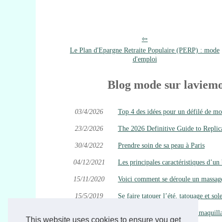
Le Plan d'Epargne Retraite Populaire (PERP) : mode
d'emploi
Blog mode sur laviemo
03/4/2026
Top 4 des idées pour un défilé de mod
23/2/2026
The 2026 Definitive Guide to Replic
30/4/2022
Prendre soin de sa peau à Paris
04/12/2021
Les principales caractéristiques d’un
15/11/2020
Voici comment se déroule un massage
15/5/2019
Se faire tatouer l’été, tatouage et sol
14/12/2018
Bon plan du jour pour votre maquill
This website uses cookies to ensure you get