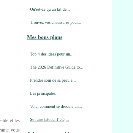
Qu'est-ce qu'un kit de...
Trouvez vos chaussures pour...
Mes bons plans
Top 4 des idées pour un...
The 2026 Definitive Guide to...
Prendre soin de sa peau à...
Les principales...
Voici comment se déroule un...
Se faire tatouer l’été,...
able et les
yante vous