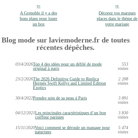
A Grenoble il y a des
Décorez vos marques
bons plans pour louer
places dans le thème de
un box
votre mariage
Blog mode sur laviemoderne.fr de toutes
récentes dépêches.
03/4/2026
Top 4 des idées pour un défilé de mode
553
original à paris
visites
23/2/2026
The 2026 Definitive Guide to Replica
2 208
Hermès Swift Kellys and Limited Edition
visites
Exotics
30/4/2022
Prendre soin de sa peau à Paris
3 891
visites
04/12/2021
Les principales caractéristiques d’un bon
3 830
coiffeur parisien
visites
15/11/2020
Voici comment se déroule un massage pour
5 474
naturistes
visites