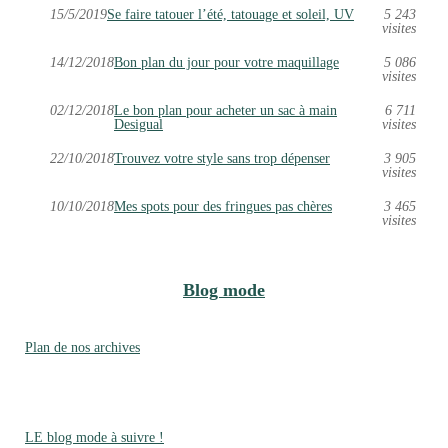
15/5/2019
Se faire tatouer l’été, tatouage et soleil, UV
5 243
visites
14/12/2018
Bon plan du jour pour votre maquillage
5 086
visites
02/12/2018
Le bon plan pour acheter un sac à main
6 711
Desigual
visites
22/10/2018
Trouvez votre style sans trop dépenser
3 905
visites
10/10/2018
Mes spots pour des fringues pas chères
3 465
visites
Blog mode
Plan de nos archives
LE blog mode à suivre !