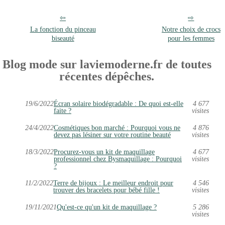
La fonction du pinceau
Notre choix de crocs
biseauté
pour les femmes
Blog mode sur laviemoderne.fr de toutes
récentes dépêches.
19/6/2022
Écran solaire biodégradable : De quoi est-elle
4 677
faite ?
visites
24/4/2022
Cosmétiques bon marché : Pourquoi vous ne
4 876
devez pas lésiner sur votre routine beauté
visites
18/3/2022
Procurez-vous un kit de maquillage
4 677
professionnel chez Bysmaquillage : Pourquoi
visites
?
11/2/2022
Terre de bijoux : Le meilleur endroit pour
4 546
trouver des bracelets pour bébé fille !
visites
19/11/2021
Qu'est-ce qu'un kit de maquillage ?
5 286
visites