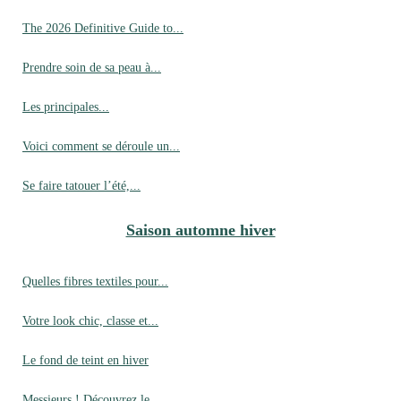
The 2026 Definitive Guide to...
Prendre soin de sa peau à...
Les principales...
Voici comment se déroule un...
Se faire tatouer l’été,...
Saison automne hiver
Quelles fibres textiles pour...
Votre look chic, classe et...
Le fond de teint en hiver
Messieurs ! Découvrez le...