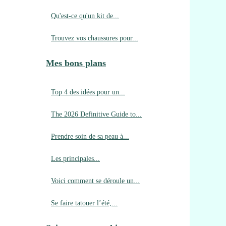
Qu'est-ce qu'un kit de...
Trouvez vos chaussures pour...
Mes bons plans
Top 4 des idées pour un...
The 2026 Definitive Guide to...
Prendre soin de sa peau à...
Les principales...
Voici comment se déroule un...
Se faire tatouer l’été,...