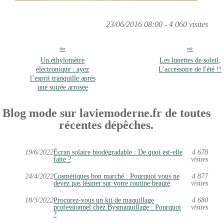
23/06/2016 08:00 - 4 060 visites
Un éthylomètre
Les lunettes de soleil,
électronique : ayez
L'accessoire de l'été !!
l’esprit tranquille après
une soirée arrosée
Blog mode sur laviemoderne.fr de toutes
récentes dépêches.
19/6/2022
Écran solaire biodégradable : De quoi est-elle
4 678
faite ?
visites
24/4/2022
Cosmétiques bon marché : Pourquoi vous ne
4 877
devez pas lésiner sur votre routine beauté
visites
18/3/2022
Procurez-vous un kit de maquillage
4 680
professionnel chez Bysmaquillage : Pourquoi
visites
?