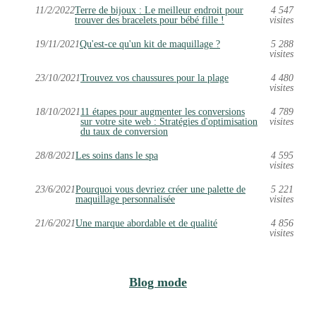
11/2/2022
Terre de bijoux : Le meilleur endroit pour
4 547
trouver des bracelets pour bébé fille !
visites
19/11/2021
Qu'est-ce qu'un kit de maquillage ?
5 288
visites
23/10/2021
Trouvez vos chaussures pour la plage
4 480
visites
18/10/2021
11 étapes pour augmenter les conversions
4 789
sur votre site web : Stratégies d'optimisation
visites
du taux de conversion
28/8/2021
Les soins dans le spa
4 595
visites
23/6/2021
Pourquoi vous devriez créer une palette de
5 221
maquillage personnalisée
visites
21/6/2021
Une marque abordable et de qualité
4 856
visites
Blog mode