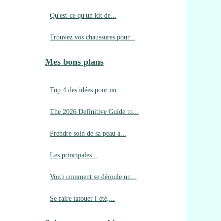
Qu'est-ce qu'un kit de...
Trouvez vos chaussures pour...
Mes bons plans
Top 4 des idées pour un...
The 2026 Definitive Guide to...
Prendre soin de sa peau à...
Les principales...
Voici comment se déroule un...
Se faire tatouer l’été,...