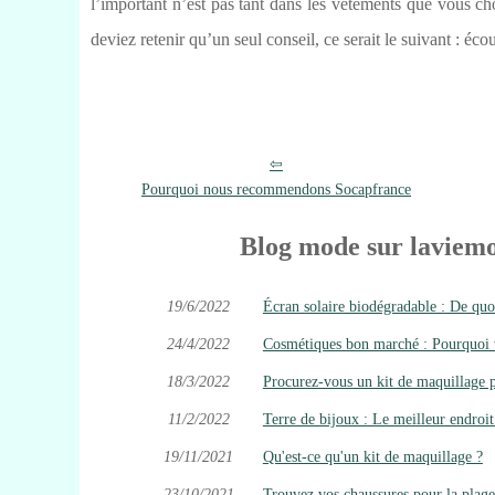
l’important n’est pas tant dans les vêtements que vous ch
deviez retenir qu’un seul conseil, ce serait le suivant : éco
Pourquoi nous recommendons Socapfrance
Blog mode sur laviemo
19/6/2022
Écran solaire biodégradable : De quoi 
24/4/2022
Cosmétiques bon marché : Pourquoi vo
18/3/2022
Procurez-vous un kit de maquillage 
11/2/2022
Terre de bijoux : Le meilleur endroit
19/11/2021
Qu'est-ce qu'un kit de maquillage ?
23/10/2021
Trouvez vos chaussures pour la plage