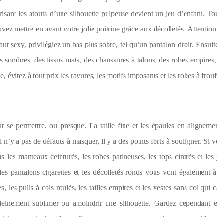
isant les atouts d’une silhouette pulpeuse devient un jeu d’enfant. To
vez mettre en avant votre jolie poitrine grâce aux décolletés. Attentio
ut sexy, privilégiez un bas plus sobre, tel qu’un pantalon droit. Ensuite,
s sombres, des tissus mats, des chaussures à talons, des robes empires,
e, évitez à tout prix les rayures, les motifs imposants et les robes à frou
se permettre, ou presque. La taille fine et les épaules en alignemen
 n’y a pas de défauts à masquer, il y a des points forts à souligner. Si v
les manteaux ceinturés, les robes patineuses, les tops cintrés et les j
 les pantalons cigarettes et les décolletés ronds vous vont également à
les pulls à cols roulés, les tailles empires et les vestes sans col qui 
pleinement sublimer ou amoindrir une silhouette. Gardez cependant e