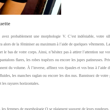
uette
 avez probablement une morphologie V. C’est indéniable, votre sil
ira alors de la féminiser au maximum à l’aide de quelques vêtements. La
 et le bas de votre corps. Ainsi, n’hésitez pas à attirer l’attention sur v
antalons flares, les robes trapèzes ou encore les jupes patineuses. Priv
nnent du volume. À l’inverse, affinez vos épaules et vos bras à l’aide 
es fluides, les manches raglan ou encore les dos nus. Bannissez de votre
t les rayures horizontales.
es, les femmes de morphologie O se plaignent souvent de leurs rondeurs