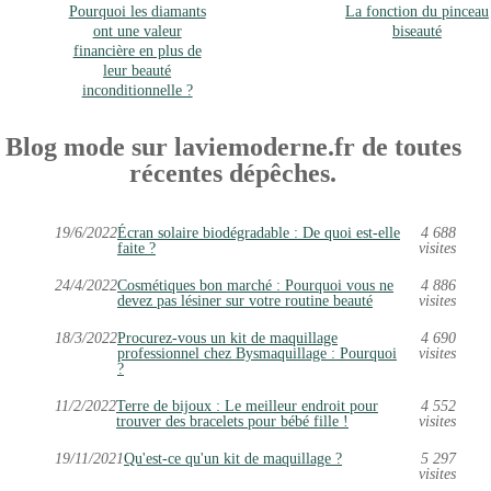
Pourquoi les diamants
La fonction du pinceau
ont une valeur
biseauté
financière en plus de
leur beauté
inconditionnelle ?
Blog mode sur laviemoderne.fr de toutes
récentes dépêches.
19/6/2022
Écran solaire biodégradable : De quoi est-elle
4 688
faite ?
visites
24/4/2022
Cosmétiques bon marché : Pourquoi vous ne
4 886
devez pas lésiner sur votre routine beauté
visites
18/3/2022
Procurez-vous un kit de maquillage
4 690
professionnel chez Bysmaquillage : Pourquoi
visites
?
11/2/2022
Terre de bijoux : Le meilleur endroit pour
4 552
trouver des bracelets pour bébé fille !
visites
19/11/2021
Qu'est-ce qu'un kit de maquillage ?
5 297
visites