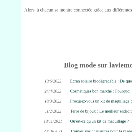
Alors, à chacun sa montre connectée grâce aux différentes
Blog mode sur laviemo
19/6/2022
Écran solaire biodégradable : De quoi 
24/4/2022
Cosmétiques bon marché : Pourquoi vo
18/3/2022
Procurez-vous un kit de maquillage 
11/2/2022
Terre de bijoux : Le meilleur endroit
19/11/2021
Qu'est-ce qu'un kit de maquillage ?
23/10/2021
Trouvez vos chaussures pour la plage