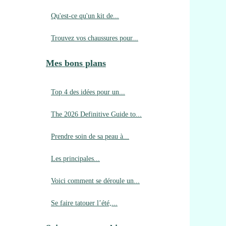
Qu'est-ce qu'un kit de...
Trouvez vos chaussures pour...
Mes bons plans
Top 4 des idées pour un...
The 2026 Definitive Guide to...
Prendre soin de sa peau à...
Les principales...
Voici comment se déroule un...
Se faire tatouer l’été,...