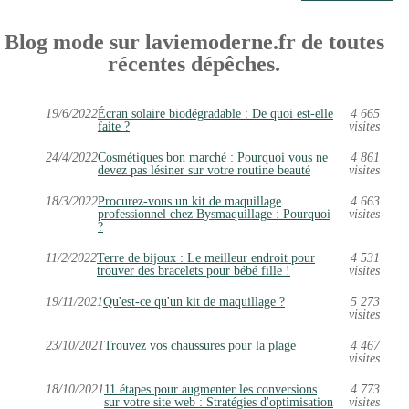
Blog mode sur laviemoderne.fr de toutes
récentes dépêches.
19/6/2022
Écran solaire biodégradable : De quoi est-elle
4 665
faite ?
visites
24/4/2022
Cosmétiques bon marché : Pourquoi vous ne
4 861
devez pas lésiner sur votre routine beauté
visites
18/3/2022
Procurez-vous un kit de maquillage
4 663
professionnel chez Bysmaquillage : Pourquoi
visites
?
11/2/2022
Terre de bijoux : Le meilleur endroit pour
4 531
trouver des bracelets pour bébé fille !
visites
19/11/2021
Qu'est-ce qu'un kit de maquillage ?
5 273
visites
23/10/2021
Trouvez vos chaussures pour la plage
4 467
visites
18/10/2021
11 étapes pour augmenter les conversions
4 773
sur votre site web : Stratégies d'optimisation
visites