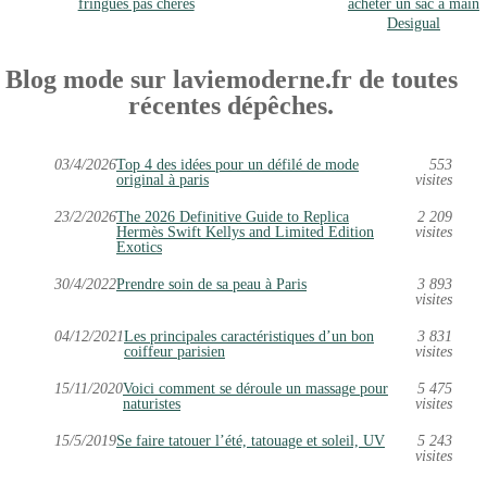
fringues pas chères
acheter un sac à main
Desigual
Blog mode sur laviemoderne.fr de toutes
récentes dépêches.
03/4/2026
Top 4 des idées pour un défilé de mode
553
original à paris
visites
23/2/2026
The 2026 Definitive Guide to Replica
2 209
Hermès Swift Kellys and Limited Edition
visites
Exotics
30/4/2022
Prendre soin de sa peau à Paris
3 893
visites
04/12/2021
Les principales caractéristiques d’un bon
3 831
coiffeur parisien
visites
15/11/2020
Voici comment se déroule un massage pour
5 475
naturistes
visites
15/5/2019
Se faire tatouer l’été, tatouage et soleil, UV
5 243
visites