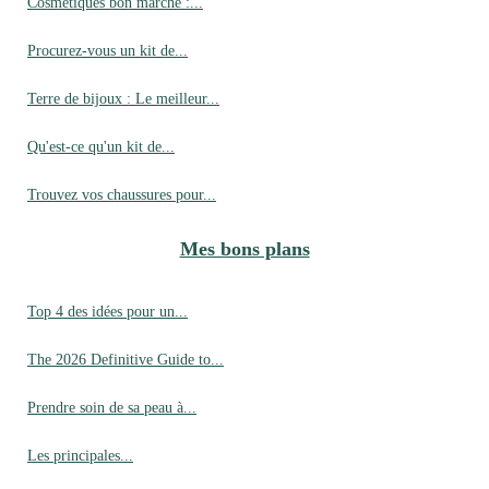
Cosmétiques bon marché :...
Procurez-vous un kit de...
Terre de bijoux : Le meilleur...
Qu'est-ce qu'un kit de...
Trouvez vos chaussures pour...
Mes bons plans
Top 4 des idées pour un...
The 2026 Definitive Guide to...
Prendre soin de sa peau à...
Les principales...