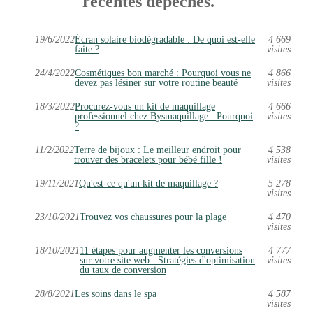
récentes dépêches.
19/6/2022
Écran solaire biodégradable : De quoi est-elle
4 669
faite ?
visites
24/4/2022
Cosmétiques bon marché : Pourquoi vous ne
4 866
devez pas lésiner sur votre routine beauté
visites
18/3/2022
Procurez-vous un kit de maquillage
4 666
professionnel chez Bysmaquillage : Pourquoi
visites
?
11/2/2022
Terre de bijoux : Le meilleur endroit pour
4 538
trouver des bracelets pour bébé fille !
visites
19/11/2021
Qu'est-ce qu'un kit de maquillage ?
5 278
visites
23/10/2021
Trouvez vos chaussures pour la plage
4 470
visites
18/10/2021
11 étapes pour augmenter les conversions
4 777
sur votre site web : Stratégies d'optimisation
visites
du taux de conversion
28/8/2021
Les soins dans le spa
4 587
visites