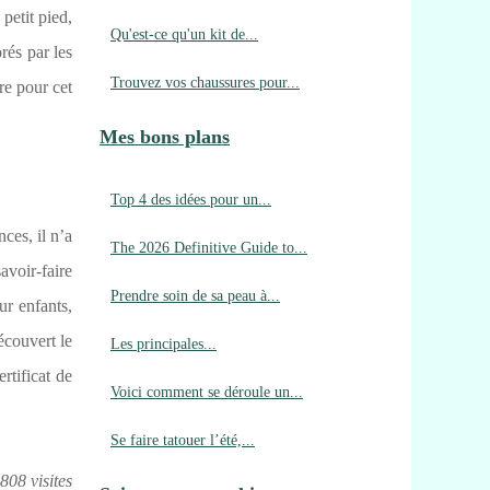
petit pied,
Qu'est-ce qu'un kit de...
rés par les
Trouvez vos chaussures pour...
re pour cet
Mes bons plans
Top 4 des idées pour un...
ces, il n’a
The 2026 Definitive Guide to...
avoir-faire
Prendre soin de sa peau à...
ur enfants,
écouvert le
Les principales...
rtificat de
Voici comment se déroule un...
Se faire tatouer l’été,...
808 visites