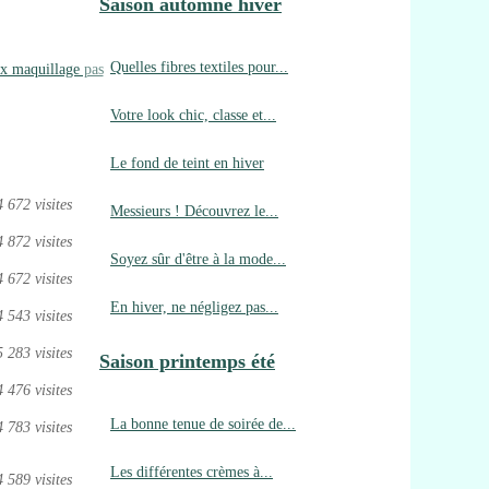
Saison automne hiver
Quelles fibres textiles pour...
ux maquillage pas
Votre look chic, classe et...
Le fond de teint en hiver
4 672 visites
Messieurs ! Découvrez le...
4 872 visites
Soyez sûr d'être à la mode...
4 672 visites
En hiver, ne négligez pas...
4 543 visites
5 283 visites
Saison printemps été
4 476 visites
La bonne tenue de soirée de...
4 783 visites
Les différentes crèmes à...
4 589 visites