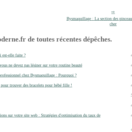
Bysmaquillage : La section des pincea
cher
derne.fr de toutes récentes dépêches.
est-elle faite ?
us ne devez pas lésiner sur votre routine beauté
professionnel chez Bysmaquillage : Pourquoi ?
 pour trouver des bracelets pour bébé fille !
ons sur votre site web : Stratégies d'optimisation du taux de