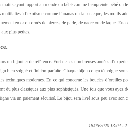
es motifs ayant rapport au monde du bébé comme l’empreinte bébé ou le 
s motifs liés à l’exotisme comme l’ananas ou la pastèque, les motifs ado
uement en or ou ornés de pierres, de perle, de nacre ou de laque. Enco
 aux plus petites.
ce.
rs un bijoutier de référence. Fort de ses nombreuses années d’expérien
sign bien soigné et finition parfaite. Chaque bijou conçu témoigne son s
e des techniques modernes. En ce qui concerne les boucles d’oreilles po
ont du plus classiques aux plus sophistiqués. Une fois que vous ayez d
ne via un paiement sécurisé. Le bijou sera livré sous peu avec son ce
18/06/2020 13:04 - 2 