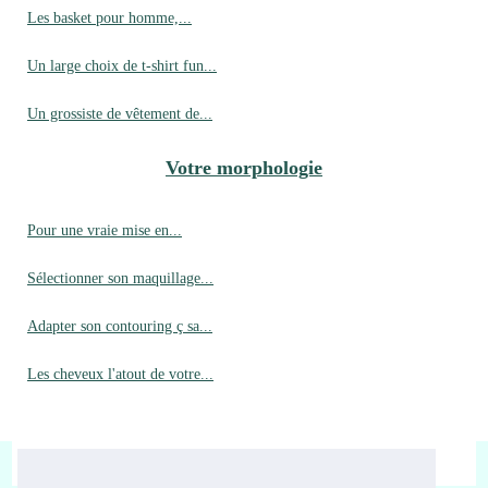
Les basket pour homme,...
Un large choix de t-shirt fun...
Un grossiste de vêtement de...
Votre morphologie
Pour une vraie mise en...
Sélectionner son maquillage...
Adapter son contouring ç sa...
Les cheveux l'atout de votre...
© 2026
Laviemoderne.fr
|
Plan de nos archives
|
Cookies Policy