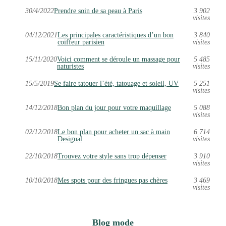
30/4/2022
Prendre soin de sa peau à Paris
3 902
visites
04/12/2021
Les principales caractéristiques d’un bon
3 840
coiffeur parisien
visites
15/11/2020
Voici comment se déroule un massage pour
5 485
naturistes
visites
15/5/2019
Se faire tatouer l’été, tatouage et soleil, UV
5 251
visites
14/12/2018
Bon plan du jour pour votre maquillage
5 088
visites
02/12/2018
Le bon plan pour acheter un sac à main
6 714
Desigual
visites
22/10/2018
Trouvez votre style sans trop dépenser
3 910
visites
10/10/2018
Mes spots pour des fringues pas chères
3 469
visites
Blog mode