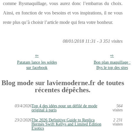
comme Bysmaquillage, vous aurez donc l’embarras du choix.
Ainsi, en fonction de vos besoins et vos inspirations, il ne vous
reste plus qu’à choisir l’article mode qui fera votre bonheur.
08/01/2018 11:31 - 3 351 visites
Patatam lance les soldes
Bon plan maquillage :
sur facebook
Bys le top des sites
Blog mode sur laviemoderne.fr de toutes
récentes dépêches.
03/4/2026
Top 4 des idées pour un défilé de mode
564
original à paris
visites
23/2/2026
The 2026 Definitive Guide to Replica
2 231
Hermès Swift Kellys and Limited Edition
visites
Exotics