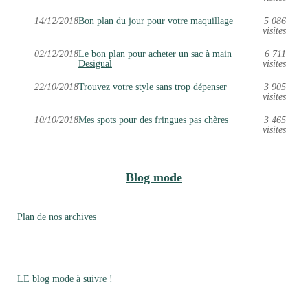
14/12/2018
Bon plan du jour pour votre maquillage
5 086
visites
02/12/2018
Le bon plan pour acheter un sac à main
6 711
Desigual
visites
22/10/2018
Trouvez votre style sans trop dépenser
3 905
visites
10/10/2018
Mes spots pour des fringues pas chères
3 465
visites
Blog mode
Plan de nos archives
LE blog mode à suivre !