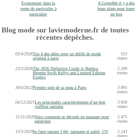
Economiser dans la
A Grenoble il y a des
vente de particulier à
bons plans pour louer
particulier
un box
Blog mode sur laviemoderne.fr de toutes
récentes dépêches.
03/4/2026
Top 4 des idées pour un défilé de mode
553
original à paris
visites
23/2/2026
The 2026 Definitive Guide to Replica
2 209
Hermès Swift Kellys and Limited Edition
visites
Exotics
30/4/2022
Prendre soin de sa peau à Paris
3 891
visites
04/12/2021
Les principales caractéristiques d’un bon
3 830
coiffeur parisien
visites
15/11/2020
Voici comment se déroule un massage pour
5 475
naturistes
visites
15/5/2019
Se faire tatouer l’été, tatouage et soleil, UV
5 243
visites